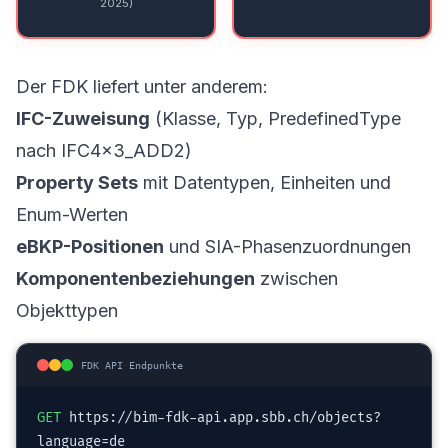
2025)
Der FDK liefert unter anderem:
IFC-Zuweisung
(Klasse, Typ, PredefinedType
nach IFC4x3_ADD2)
Property Sets
mit Datentypen, Einheiten und
Enum-Werten
eBKP-Positionen
und SIA-Phasenzuordnungen
Komponentenbeziehungen
zwischen
Objekttypen
FDK API Endpunkte
GET
https://bim-fdk-api.app.sbb.ch/objects?
language=de