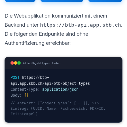
Die Webapplikation kommuniziert mit einem
Backend unter
https://btb-api.app.sbb.ch
.
Die folgenden Endpunkte sind ohne
Authentifizierung erreichbar:
Alle Objekttypen laden
POST
https://btb-
api.app.sbb.ch/api/btb/object-types
Content-Type:
application/json
Body:
{}
// Antwort: {"objectTypes": [...]}, 515
Einträge (UUID, Name, Fachbereich, FDK-ID,
Zeitstempel)