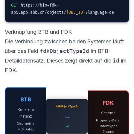
GET
https://bim-fdk-
api.app.sbb.ch/objects/
{OBJ_ID}
?language=de
Verknüpfung BTB und FDK
Die Verbindung zwischen beiden Systemen läuft
über das Feld
fdkObjectTypeId
im BTB-
Detaildatensatz. Dieses zeigt direkt auf die
id
im
FDK.
BTB
FDK
fdkObjectTypeId
Konkrete
Schema
→
Instanz
Property-Defs,
Geometrie,
Datentypen,
id
IFC-Datei,
Enums