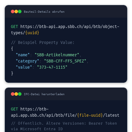
Bauteil-Details abrufen
GET
https://btb-api.app.sbb.ch/api/btb/object-
types/
{uuid}
// Beispiel Property Value:
{
"name"
:
"SBB-Artikelnummer"
,
"category"
:
"SBB-CFF-FFS_SPEZ"
,
"value"
:
"373-47-1115"
}
IFC-Datei herunterladen
GET
https://btb-
api.app.sbb.ch/api/btb/file/
{file-uuid}
/latest
// Öffentlich. Ältere Versionen: Bearer Token
via Microsoft Entra ID