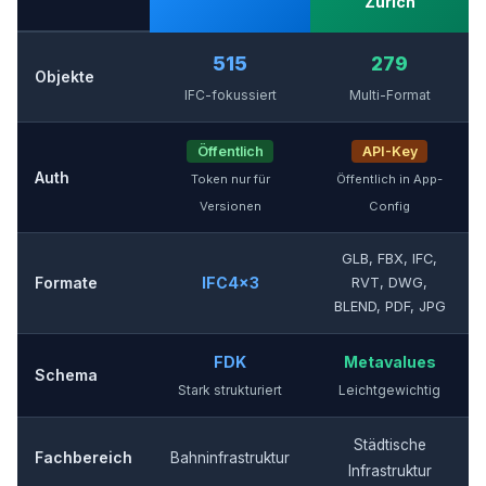
Zürich
515
279
Objekte
IFC-fokussiert
Multi-Format
Öffentlich
API-Key
Auth
Token nur für
Öffentlich in App-
Versionen
Config
GLB, FBX, IFC,
Formate
IFC4x3
RVT, DWG,
BLEND, PDF, JPG
FDK
Metavalues
Schema
Stark strukturiert
Leichtgewichtig
Städtische
Fachbereich
Bahninfrastruktur
Infrastruktur