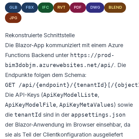
GLB
FBX
IFC
RVT
PDF
DWG
BLEND
JPG
Rekonstruierte Schnittstelle
Die Blazor-App kommuniziert mit einem Azure
Functions Backend unter
https://prod-
bim3dobjm.azurewebsites.net/api/
. Die
Endpunkte folgen dem Schema:
Die API-Keys (
ApiKeyModelListe
,
ApiKeyModelFile
,
ApiKeyMetaValues
) sowie
die
tenantId
sind in der
appsettings.json
der Blazor-Anwendung im Browser einsehbar, da
sie als Teil der Clientkonfiguration ausgeliefert