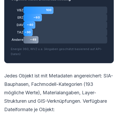
VBZ
100
ERZ
~60
DAV
~40
TAZ
~30
Andere
~49
Energie 360, WVZ u.a. (Angaben geschätzt basierend auf API-
Daten)
Jedes Objekt ist mit Metadaten angereichert: SIA-
Bauphasen, Fachmodell-Kategorien (193
mögliche Werte), Materialangaben, Layer-
Strukturen und GIS-Verknüpfungen. Verfügbare
Dateiformate je Objekt: