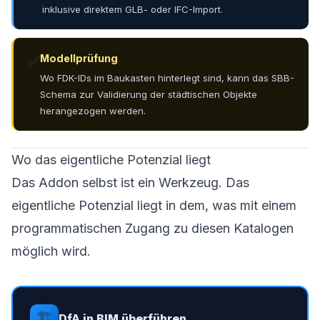
inklusive direktem GLB- oder IFC-Import.
Modellprüfung
✅
Wo FDK-IDs im Baukasten hinterlegt sind, kann das SBB-
Schema zur Validierung der städtischen Objekte
herangezogen werden.
Wo das eigentliche Potenzial liegt
Das Addon selbst ist ein Werkzeug. Das
eigentliche Potenzial liegt in dem, was mit einem
programmatischen Zugang zu diesen Katalogen
möglich wird.
🏗
DfA in BIM überführen