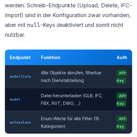
werden. Schreib-Endpunkte (Upload, Delete, IFC-
Import) sind in der Konfiguration zwar vorhanden,
aber mit
null
-Keys deaktiviert und somit nicht
nutzbar.
Endpunkt
Funktion
Auth
Alle Objekte abrufen, filterbar
API-
modelliste
nach Dienstabteilung
Key
Datei herunterladen (GLB, IFC,
API-
model
FBX, RVT, DWG, ...)
Key
Enum-Werte für alle Filter (15
API-
metavalues
Kategorien)
Key