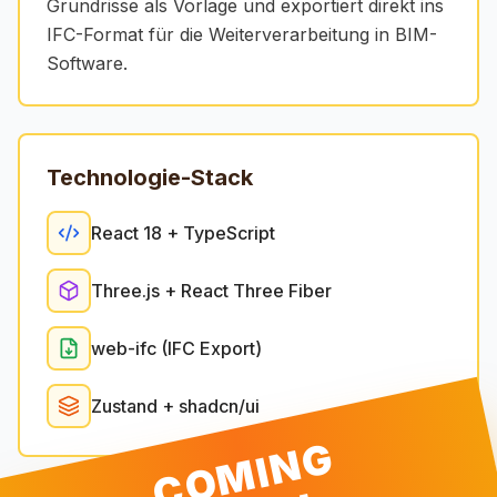
Grundrisse als Vorlage und exportiert direkt ins
IFC-Format für die Weiterverarbeitung in BIM-
Software.
Technologie-Stack
React 18 + TypeScript
Three.js + React Three Fiber
web-ifc (IFC Export)
Zustand + shadcn/ui
C
O
M
I
N
G
S
O
O