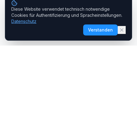
Diese Website verwendet technisch notwendige
Cookies für Authentifizierung und Spracheinstellungen.
Datenschutz
Verstanden
BIMATIC
Von der Basis zur Automation. Unterstützung, die Erfolg bringt
Jan Sigrist
·
Inhaber | BIM-Spezialist
jan.sigrist@bimatic.ch