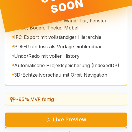
N
Editor Features
7 Zeichenwerkzeuge: Wand, Tür, Fenster,
Säule, Boden, Theke, Möbel
IFC-Export mit vollständiger Hierarchie
PDF-Grundriss als Vorlage einblendbar
Undo/Redo mit voller History
Automatische Projektspeicherung (IndexedDB)
3D-Echtzeitvorschau mit Orbit-Navigation
~95% MVP fertig
Live Preview